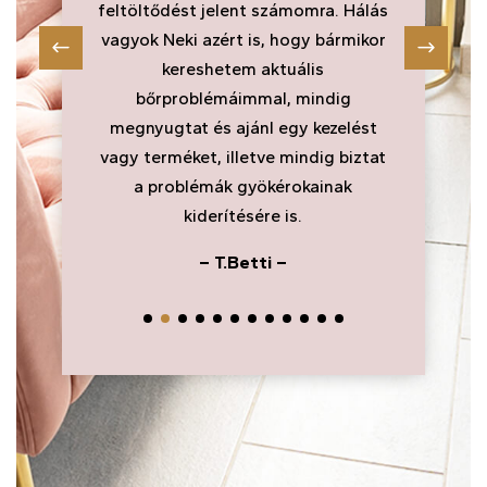
feltöltődést jelent számomra. Hálás
gon
vagyok Neki azért is, hogy bármikor
és 
kereshetem aktuális
bőrproblémáimmal, mindig
megnyugtat és ajánl egy kezelést
vagy terméket, illetve mindig biztat
a problémák gyökérokainak
kiderítésére is.
– T.Betti –