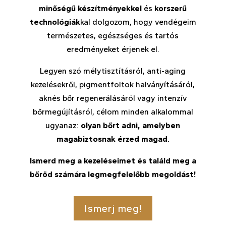
minőségű készítményekkel
és
korszerű
technológiák
kal dolgozom, hogy vendégeim
természetes, egészséges és tartós
eredményeket érjenek el.
Legyen szó mélytisztításról, anti-aging
kezelésekről, pigmentfoltok halványításáról,
aknés bőr regenerálásáról vagy intenzív
bőrmegújításról, célom minden alkalommal
ugyanaz:
olyan bőrt adni, amelyben
magabiztosnak érzed magad.
Ismerd meg a kezeléseimet és találd meg a
bőröd számára legmegfelelőbb megoldást!
Ismerj meg!