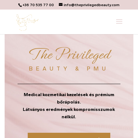
+36 70 535 77 00
info@theprivilegedbeauty.com
The Privileged
BEAUTY & PMU
Medical kozmetikai kezelések és prémium
bőrápolás.
Látványos eredmények kompromisszumok
nélkül.