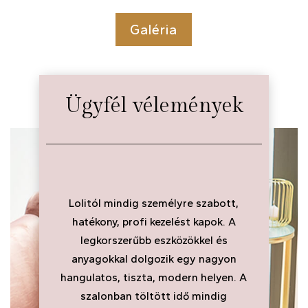
Galéria
Ügyfél vélemények
zta,
Lolitól mindig személyre szabott,
t és
hatékony, profi kezelést kapok. A
tá
s
legkorszerűbb eszközökkel és
ko
ja
anyagokkal dolgozik egy nagyon
be
m
hangulatos, tiszta, modern helyen. A
Csa
szalonban töltött idő mindig