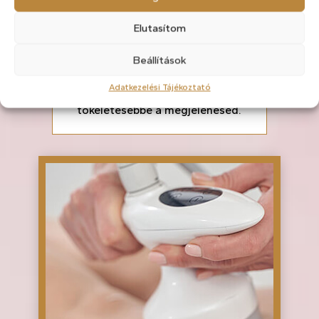
Elutasítom
Sminktetoválás
Beállítások
Természetes hatású
Adatkezelési Tájékoztató
sminktetoválásokkal teszem még
tökéletesebbé a megjelenésed.