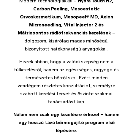
Modern technológiákkal –
Hydra Touch H2,
Carbon Peeling, Mesoestetic
Orvoskozmetikum, Mesopeel® MD, Axion
Microneedling, Vital Injector 2 és
Mátrixpontos rádiófrekvenciás kezelések
–
dolgozom, kizárólag magas minőségű,
bizonyított hatékonyságú anyagokkal.
Hiszek abban, hogy a valódi szépség nem a
túlkezelésről, hanem az egészséges, ragyogó és
természetes bőrről szól. Ezért minden
vendégem részletes konzultációt, személyre
szabott kezelési tervet és őszinte szakmai
tanácsadást kap.
Nálam nem csak egy kezelésre érkezel – hanem
egy hosszú távú bőrmegújító program első
lépésére.