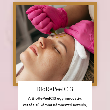
BioRePeelCl3
A BioRePeelCl3 egy innovatív,
kétfázisú kémiai hámlasztó kezelés,