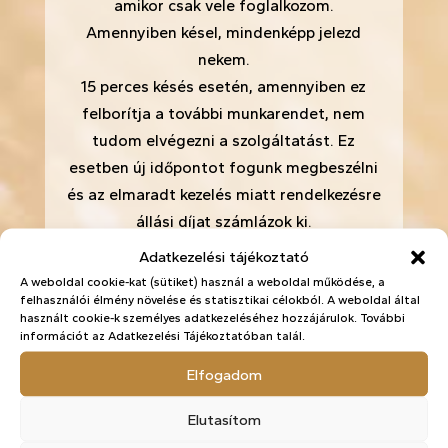
amikor csak vele foglalkozom.
Amennyiben késel, mindenképp jelezd
nekem.
15 perces késés esetén, amennyiben ez
felborítja a további munkarendet, nem
tudom elvégezni a szolgáltatást. Ez
esetben új időpontot fogunk megbeszélni
és az elmaradt kezelés miatt rendelkezésre
állási díjat számlázok ki.
Késés esetén minden esetben a késés
Adatkezelési tájékoztató
mértékével rövidül a kezelés időtartama.
A weboldal cookie-kat (sütiket) használ a weboldal működése, a
felhasználói élmény növelése és statisztikai célokból. A weboldal által
Egészség, higiénia
használt cookie-k személyes adatkezeléséhez hozzájárulok. További
információt az Adatkezelési Tájékoztatóban talál.
Számomra fontos az egészség.
Elfogadom
Amennyiben lázas vagy fertőző beteg
vagy (pl: influenza, herpesz stb.), kérlek ne
Elutasítom
jelenj meg a szalonban!