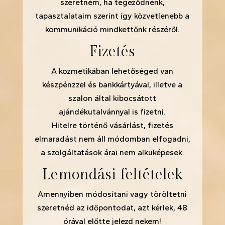
szeretném, ha tegeződnénk,
tapasztalataim szerint így közvetlenebb a
kommunikáció mindkettőnk részéről.
Fizetés
A kozmetikában lehetőséged van
készpénzzel és bankkártyával, illetve a
szalon által kibocsátott
ajándékutalvánnyal is fizetni.
Hitelre történő vásárlást, fizetés
elmaradást nem áll módomban elfogadni,
a szolgáltatások árai nem alkuképesek.
Lemondási feltételek
Amennyiben módosítani vagy töröltetni
szeretnéd az időpontodat, azt kérlek, 48
órával előtte jelezd nekem!