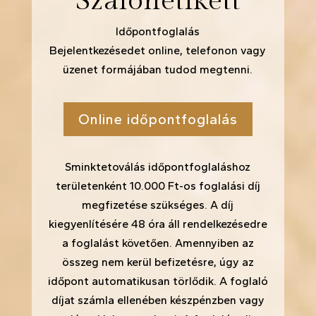
Szalonetikett
Időpontfoglalás
Bejelentkezésedet online, telefonon vagy
üzenet formájában tudod megtenni.
Online időpontfoglalás
Sminktetoválás időpontfoglaláshoz
területenként 10.000 Ft-os foglalási díj
megfizetése szükséges. A díj
kiegyenlítésére 48 óra áll rendelkezésedre
a foglalást követően. Amennyiben az
összeg nem kerül befizetésre, úgy az
időpont automatikusan törlődik. A foglaló
díjat számla ellenében készpénzben vagy