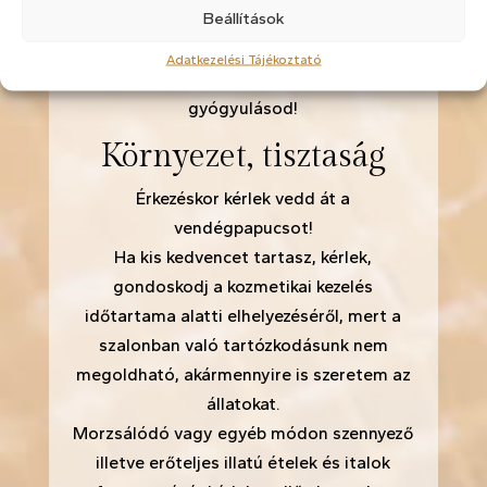
Beállítások
Ehelyett telefonon kérj másik időpontot.
Semmilyen szépészeti beavatkozás nem
Adatkezelési Tájékoztató
olyan sürgős, hogy emiatt késleltesd a
gyógyulásod!
Környezet, tisztaság
Érkezéskor kérlek vedd át a
vendégpapucsot!
Ha kis kedvencet tartasz, kérlek,
gondoskodj a kozmetikai kezelés
időtartama alatti elhelyezéséről, mert a
szalonban való tartózkodásunk nem
megoldható, akármennyire is szeretem az
állatokat.
Morzsálódó vagy egyéb módon szennyező
illetve erőteljes illatú ételek és italok