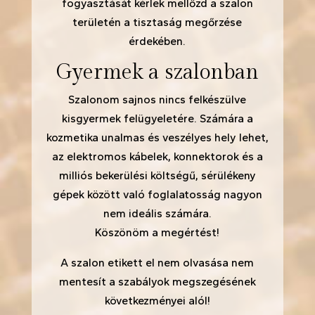
fogyasztását kérlek mellőzd a szalon
területén a tisztaság megőrzése
érdekében.
Gyermek a szalonban
Szalonom sajnos nincs felkészülve
kisgyermek felügyeletére. Számára a
kozmetika unalmas és veszélyes hely lehet,
az elektromos kábelek, konnektorok és a
milliós bekerülési költségű, sérülékeny
gépek között való foglalatosság nagyon
nem ideális számára.
Köszönöm a megértést!
A szalon etikett el nem olvasása nem
mentesít a szabályok megszegésének
következményei alól!