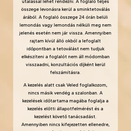
utalással lehet rendezni. A foglaló teljes
összege levonásra kerül a sminktetoválás
árából. A foglaló összege 24 órán belüli
lemondás vagy lemondás nélküli meg nem
jelenés esetén nem jár vissza. Amennyiben
rajtam kívül álló okból a lefoglalt
időpontban a tetoválást nem tudjuk
elkészíteni a foglalót nem áll módomban
visszaadni, konzultációs díjként kerül
felszámításra.
A kezelés alatt csak Veled foglalkozom,
nincs másik vendég a szalonban. A
kezelések időtartama magába foglalja a
kezelés előtti állapotfelmérést és a
kezelést követő tanácsadást.
Amennyiben nincs kifejezetten ellenedre,