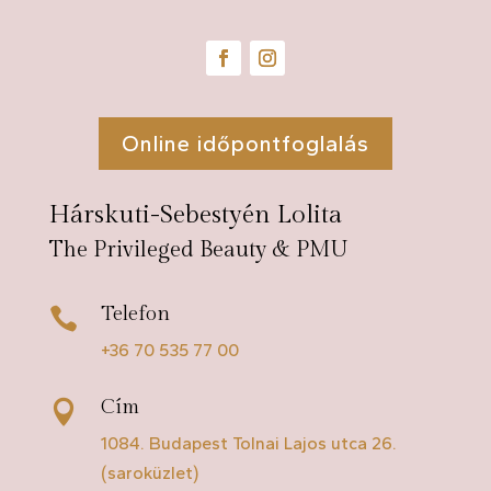
Online időpontfoglalás
Hárskuti-Sebestyén Lolita
The Privileged Beauty & PMU
Telefon

+36 70 535 77 00
Cím

1084. Budapest Tolnai Lajos utca 26.
(saroküzlet)