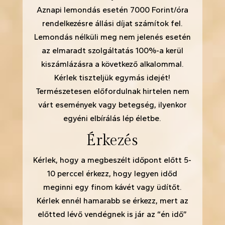
Aznapi lemondás esetén 7000 Forint/óra
rendelkezésre állási díjat számítok fel.
Lemondás nélküli meg nem jelenés esetén
az elmaradt szolgáltatás 100%-a kerül
kiszámlázásra a következő alkalommal.
Kérlek tiszteljük egymás idejét!
Természetesen előfordulnak hirtelen nem
várt események vagy betegség, ilyenkor
egyéni elbírálás lép életbe.
Érkezés
Kérlek, hogy a megbeszélt időpont előtt 5-
10 perccel érkezz, hogy legyen időd
meginni egy finom kávét vagy üdítőt.
Kérlek ennél hamarabb se érkezz, mert az
előtted lévő vendégnek is jár az “én idő”