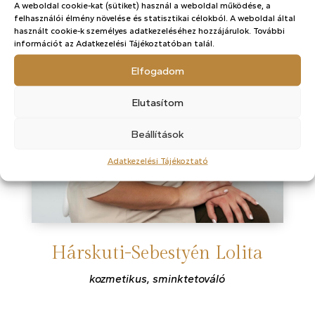
A weboldal cookie-kat (sütiket) használ a weboldal működése, a
felhasználói élmény növelése és statisztikai célokból. A weboldal által
használt cookie-k személyes adatkezeléséhez hozzájárulok. További
információt az Adatkezelési Tájékoztatóban talál.
Elfogadom
Elutasítom
Beállítások
Adatkezelési Tájékoztató
Hárskuti-Sebestyén Lolita
kozmetikus, sminktetováló