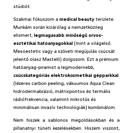
stúdiót.
Szakmai fókuszom a
medical beauty
területe.
Munkám során kizárólag a nemzetközileg
elismert,
legmagasabb minőségű orvos-
esztétikai hatóanyagokkal
(mint a világelső
Mesoestetic vagy a szöveti megújulás csúcsát
jelentő olasz Mastelli) dolgozom. Ezt a prémium
hatóanyag-piramist a legmodernebb,
csúcskategóriás elektrokozmetikai gépparkkal
(lézeres carbon peeling, vákuumos Aqua Clean
hidrodermabrázió, mátrixpontos és termális
rádiófrekvencia, valamint mikrotűs és
minimálisan invazív technológiák) kombinálom.
Nem hiszek a sablonos megoldásokban és a
pillanatnyi tüneti kezelésekben. Hiszem viszont,