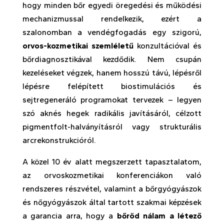
hogy minden bőr egyedi öregedési és működési
mechanizmussal rendelkezik, ezért a
szalonomban a vendégfogadás egy szigorú,
orvos-kozmetikai szemléletű
konzultációval és
bőrdiagnosztikával kezdődik. Nem csupán
kezeléseket végzek, hanem hosszú távú, lépésről
lépésre felépített biostimulációs és
sejtregeneráló programokat tervezek – legyen
szó aknés hegek radikális javításáról, célzott
pigmentfolt-halványításról vagy strukturális
arcrekonstrukcióról.
A közel 10 év alatt megszerzett tapasztalatom,
az orvoskozmetikai konferenciákon való
rendszeres részvétel, valamint a bőrgyógyászok
és nőgyógyászok által tartott szakmai képzések
a garancia arra, hogy a
bőröd nálam a létező