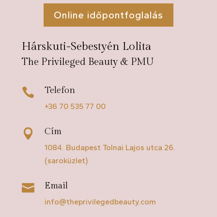
Online időpontfoglalás
Hárskuti-Sebestyén Lolita
The Privileged Beauty & PMU
Telefon

+36 70 535 77 00
Cím

1084. Budapest Tolnai Lajos utca 26.
(saroküzlet)
Email

info@theprivilegedbeauty.com