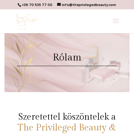
+36 70 535 77 00
info@theprivilegedbeauty.com
Rólam
Szeretettel köszöntelek a
The Privileged Beauty &