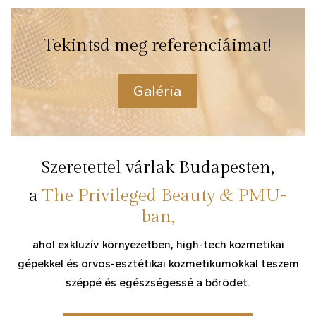
Tekintsd meg referenciáimat!
Galéria
Szeretettel várlak Budapesten,
a
The Privileged Beauty & PMU-
ban,
ahol exkluzív környezetben, high-tech kozmetikai
gépekkel és orvos-esztétikai kozmetikumokkal teszem
széppé és egészségessé a bőrödet.