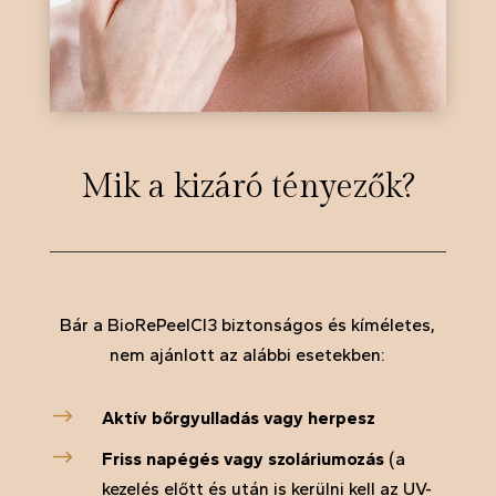
Mik a kizáró tényezők?
Bár a BioRePeelCl3 biztonságos és kíméletes,
nem ajánlott az alábbi esetekben:
$
Aktív bőrgyulladás vagy herpesz
$
Friss napégés vagy szoláriumozás
(a
kezelés előtt és után is kerülni kell az UV-