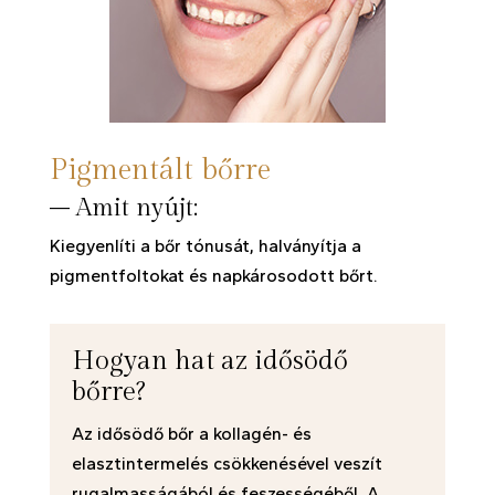
Pigmentált bőrre
– Amit nyújt:
Kiegyenlíti a bőr tónusát, halványítja a
pigmentfoltokat és napkárosodott bőrt.
Hogyan hat az idősödő
bőrre?
Az idősödő bőr a kollagén- és
elasztintermelés csökkenésével veszít
rugalmasságából és feszességéből. A