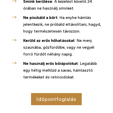
$
Smink kerülése
: A kezelést követő 24
órában ne használj sminket.
$
Ne piszkáld a bőrt
: Ha enyhe hámlás
jelentkezik, ne próbáld eltávolítani, hagyd,
hogy természetesen távozzon.
$
Kerüld az erős hőhatásokat
: Ne menj
szaunába, gőzfürdőbe, vagy ne vegyél
forró fürdőt néhány napig.
$
Ne használj erős bőrápolókat
: Legalább
egy hétig mellőzd a savas, hámlasztó
termékeket és retinoidokat.
Időpontfoglalás