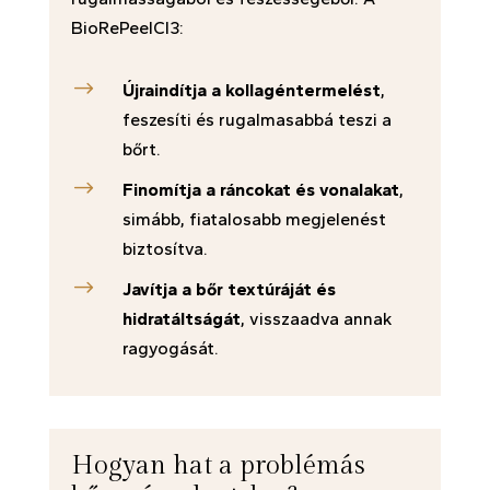
BioRePeelCl3:
$
Újraindítja a kollagéntermelést
,
feszesíti és rugalmasabbá teszi a
bőrt.
$
Finomítja a ráncokat és vonalakat
,
simább, fiatalosabb megjelenést
biztosítva.
$
Javítja a bőr textúráját és
hidratáltságát
, visszaadva annak
ragyogását.
Hogyan hat a problémás