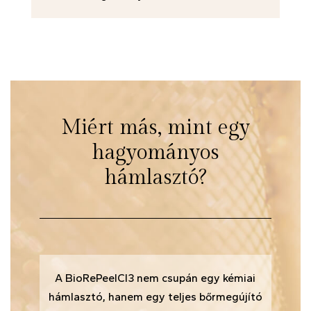
Miért más, mint egy
hagyományos
hámlasztó?
A BioRePeelCl3 nem csupán egy kémiai
hámlasztó, hanem egy teljes bőrmegújító