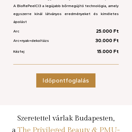
A BioRePeelCl3 a legújabb bőrmegújító technológia, amely
egyszerre kínál látványos eredményeket és kíméletes
ápolást
25.000 Ft
Arc
30.000 Ft
Arc+nyak+dekoltázs
15.000 Ft
Kézfej
Időpontfoglalás
Szeretettel várlak Budapesten,
a
The Privileged Beauty & PMU-