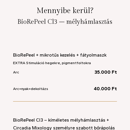
Mennyibe kerül?
BioRePeel Cl3 – mélyhámlasztás
BioRePeel + mikrotűs kezelés + fátyolmaszk
EXTRA Stimuláció hegekre, pigmentfoltokra
35.000 Ft
Arc
40.000 Ft
Arc+nyak+dekoltázs
BioRePeel Cl3 – kíméletes mélyhámlasztás +
Circadia Mixology személyre szabott bőrápolás