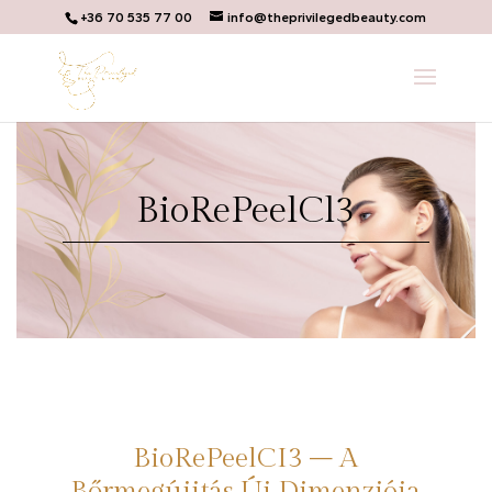
+36 70 535 77 00
info@theprivilegedbeauty.com
BioRePeelCl3
BioRePeelCI3 – A
Bőrmegújitás Új Dimenziója