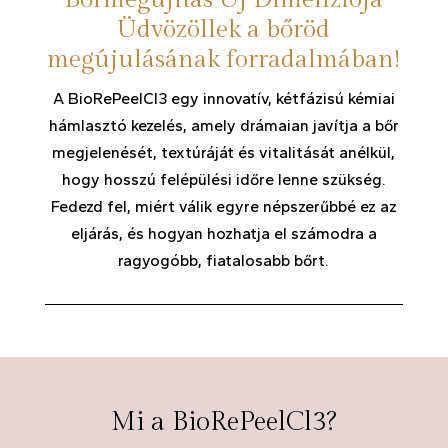
Üdvözöllek a bőröd
megújulásának forradalmában!
A BioRePeelCl3 egy innovatív, kétfázisú kémiai
hámlasztó kezelés, amely drámaian javítja a bőr
megjelenését, textúráját és vitalitását anélkül,
hogy hosszú felépülési időre lenne szükség.
Fedezd fel, miért válik egyre népszerűbbé ez az
eljárás, és hogyan hozhatja el számodra a
ragyogóbb, fiatalosabb bőrt.
Mi a BioRePeelCl3?