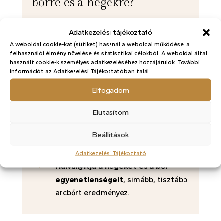
bőrre és a hegekre?
A BioRePeelCl3 különösen hatékony a
Adatkezelési tájékoztató
problémás, aknéra hajlamos bőr
A weboldal cookie-kat (sütiket) használ a weboldal működése, a
kezelésében:
felhasználói élmény növelése és statisztikai célokból. A weboldal által
használt cookie-k személyes adatkezeléséhez hozzájárulok. További
információt az Adatkezelési Tájékoztatóban talál.
$
Mélytisztítja a pórusokat
,
eltávolítva a szennyeződéseket és a
Elfogadom
felesleges faggyút.
Elutasítom
$
Csökkenti a gyulladást
, segít
megelőzni az újabb pattanások
Beállítások
kialakulását.
Adatkezelési Tájékoztató
$
Halványítja a hegeket és a bőr
egyenetlenségeit
, simább, tisztább
arcbőrt eredményez.