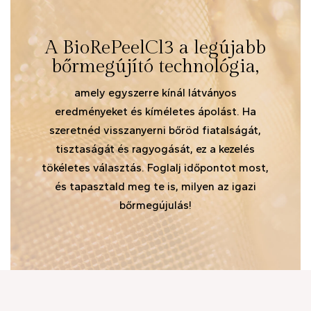
A BioRePeelCl3 a legújabb
bőrmegújító technológia,
amely egyszerre kínál látványos
eredményeket és kíméletes ápolást. Ha
szeretnéd visszanyerni bőröd fiatalságát,
tisztaságát és ragyogását, ez a kezelés
tökéletes választás. Foglalj időpontot most,
és tapasztald meg te is, milyen az igazi
bőrmegújulás!