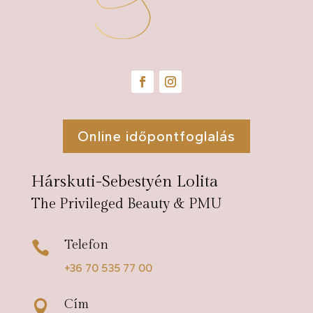
Online időpontfoglalás
Hárskuti-Sebestyén Lolita
The Privileged Beauty & PMU
Telefon

+36 70 535 77 00
Cím
