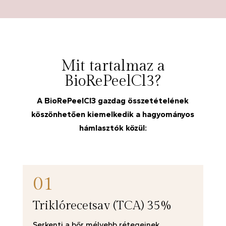
Mit tartalmaz a
BioRePeelCl3?
A BioRePeelCl3 gazdag összetételének
köszönhetően kiemelkedik a hagyományos
hámlasztók közül:
01
Triklórecetsav (TCA) 35%
Serkenti a bőr mélyebb rétegeinek